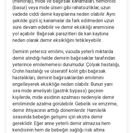
(menoraji), mide ve bağırsak kanamaları, hemoroid
(basur) veya mide ülseri gibi rahatsızlıklar, uzun
vadede ciddi demir kayıplarına neden olabilir. Aynı
şekilde gizli iç kanamalar da fark edilmeden uzun
süre devam edebilir ve demir eksikliği anemisine
yol açabilir. Bağırsak parazitleri de kan kaybına
neden olarak demir eksikliğini tetikleyebilir.
Demirin yetersiz emilimi, vücuda yeterli miktarda
demir alındığı halde demirin bağırsaklar tarafından
yeterince emilememesi durumudur. Çölyak hastalığı,
Crohn hastalığı ve ülseratif kolit gibi bağırsak
hastalıkları, demirin bağırsaklardan emilimini
engelleyerek eksikliğe neden olabilir. Bunun yanı
sıra mide ameliyatı (gastrik bypass) geçiren
kişilerde, mide asidinin azalması nedeniyle demir
emiliminde azalma görülebilir. Gebelik ve emzirme,
demir ihtiyacının arttığı dönemlerdir. Hamilelik
sırasında bebeğin gelişimi için ekstra demir
gereklidir. Eğer anne yeterli demir almazsa hem
kendisinin hem de bebeğin sağlığı risk altına